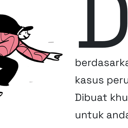
berdasark
kasus per
Dibuat kh
untuk and