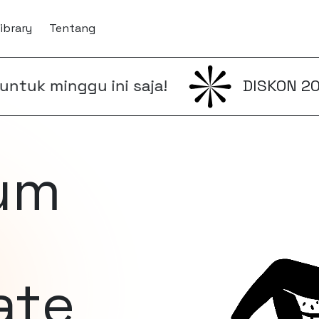
ibrary
Tentang
u ini saja!
DISKON 20% Untuk se
um
ate