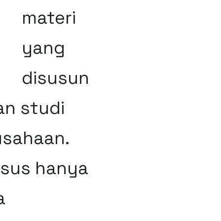
D
materi
yang
disusun
an studi
usahaan.
usus hanya
a