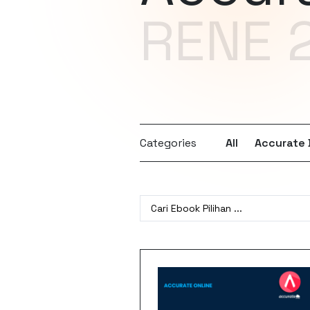
RENE 
Categories
All
Accurate
Search
…