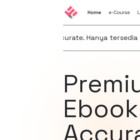
Home
e-Course
L
ok Accurate. Hanya tersedia untuk mingg
Premi
Ebook
Accur