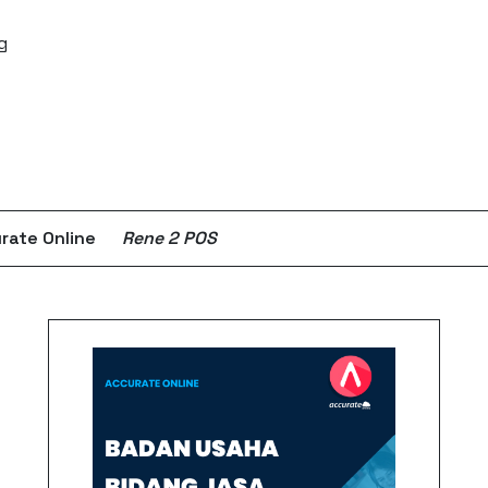
g
rate Online
Rene 2 POS