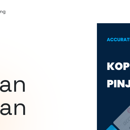
ang
an
aan