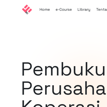
Home
e-Course
Library
Tent
Pembuku
Perusah