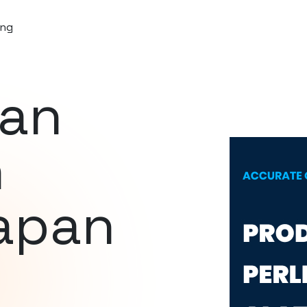
ng
an
n
apan