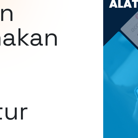
an
akan
tur