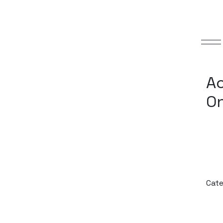
A
On
Cate